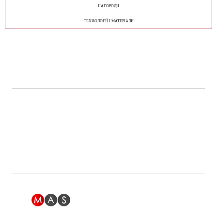
НАГОРОДИ
ТЕХНОЛОГІЇ І МАТЕРІАЛИ
МИ В СОЦ. МЕРЕЖАХ
АДРЕСА ГОЛОВНОГО ОФІСУ
04080, Україна,
м. Київ, вул. Кирилівська 102
тел.: 0 800 505 233
e-mail: office@hi-therm.ua
РОЗРОБКА САЙТУ